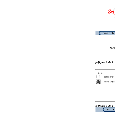
Ref
p�gina 1 de 1
1 / 1
seleciona
para impr
p�gina 1 de 1