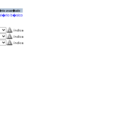
�rio avan�ado
l�rio b�sico