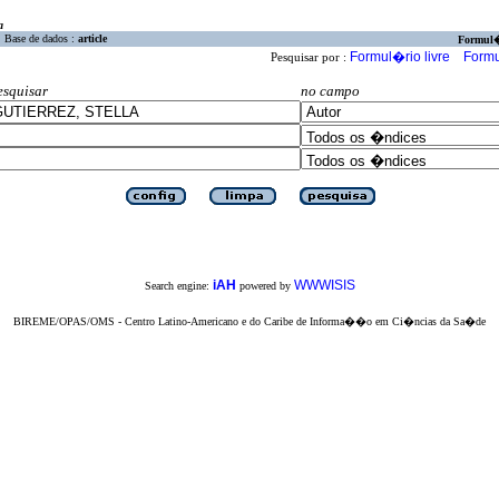
a
Base de dados :
article
Formul
Formul�rio livre
Formu
Pesquisar por :
esquisar
no campo
iAH
WWWISIS
Search engine:
powered by
BIREME/OPAS/OMS - Centro Latino-Americano e do Caribe de Informa��o em Ci�ncias da Sa�de