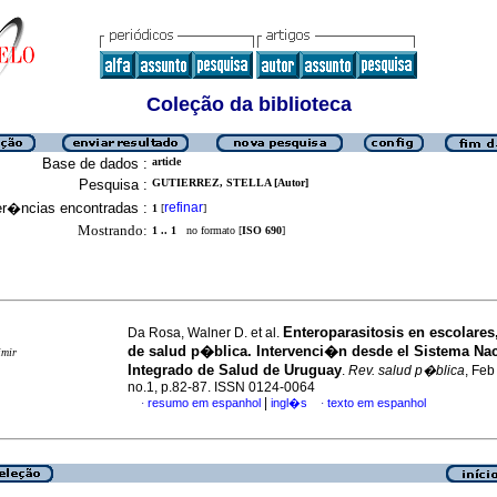
Coleção da biblioteca
Base de dados :
article
Pesquisa :
GUTIERREZ, STELLA [Autor]
er�ncias encontradas :
refinar
1
[
]
Mostrando:
1 .. 1
no formato [
ISO 690
]
Enteroparasitosis en escolare
Da Rosa, Walner D. et al.
de salud p�blica. Intervenci�n desde el Sistema Na
imir
Integrado de Salud de Uruguay
.
Rev. salud p�blica
, Feb
no.1, p.82-87. ISSN 0124-0064
|
resumo em espanhol
ingl�s
texto em espanhol
·
·