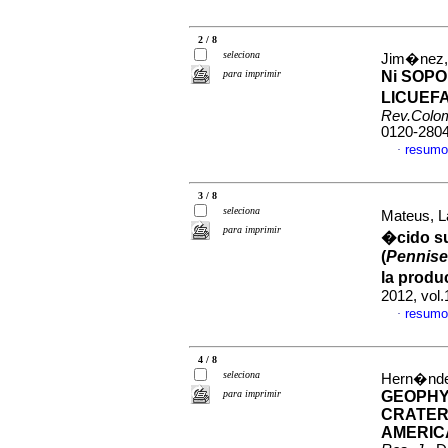
2 / 8
seleciona
Jim�nez, 
para imprimir
Ni SOP
LICUEF
Rev.Colo
0120-280
resumo
·
3 / 8
seleciona
Mateus, L
para imprimir
�cido su
(
Pennise
la produ
2012, vol
resumo
·
4 / 8
seleciona
Hern�ndez
para imprimir
GEOPHY
CRATER
AMERIC