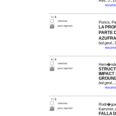
Res. J.
, 
resumo
·
5 / 8
seleciona
Ponce, Pa
para imprimir
LA PRO
PARTE 
AZUFRA
bol.geol.
,
resumo
·
6 / 8
seleciona
Hern�ndez
para imprimir
STRUCT
IMPACT
GROUND
bol.geol.
,
resumo
·
7 / 8
seleciona
Rodr�guez
para imprimir
Kammer, 
FALLA 