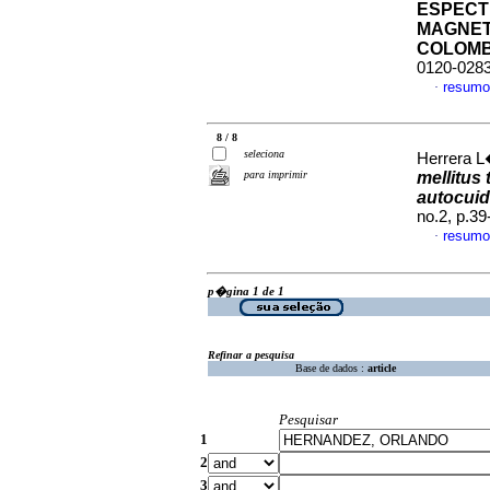
ESPECT
MAGNET
COLOMB
0120-028
resumo
·
8 / 8
seleciona
Herrera L�
para imprimir
mellitus
autocuid
no.2, p.3
resumo
·
p�gina 1 de 1
Refinar a pesquisa
Base de dados :
article
Pesquisar
1
2
3