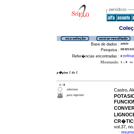
Coleç
Base de dados :
article
Pesquisa :
HERNAND
Refer�ncias encontradas :
refina
8
[
Mostrando:
1 .. 8
no f
p�gina 1 de 1
1 / 8
seleciona
Castro, Al
para imprimir
POTASI
FUNCIO
CONVER
LIGNOC
CR�TIC
vol.37, n
resumo
·