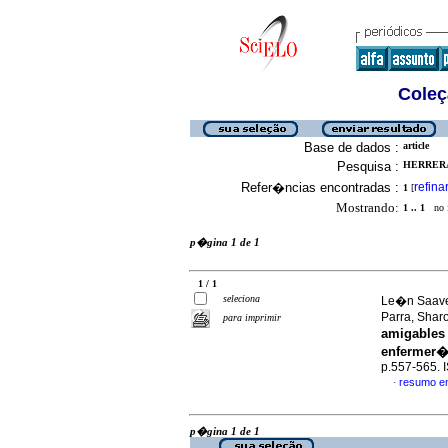
Coleç
Base de dados :
article
Pesquisa :
HERRERA
Refer�ncias encontradas :
refina
1
[
Mostrando:
1 .. 1
no f
p�gina 1 de 1
1 / 1
seleciona
Le�n Saaved
Parra, Sha
para imprimir
amigables 
enfermer
p.557-565.
resumo e
·
p�gina 1 de 1