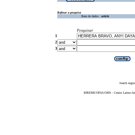
Refinar a pesquisa
Base de dados :
article
Pesquisar
1
2
3
Search engin
BIREME/OPAS/OMS - Centro Latino-Ame