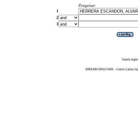
Pesquisar
1
2
3
Search engin
BIREME/OPAS/OMS - Centro Latino-Ame