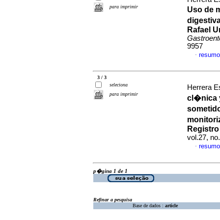
para imprimir
Uso de m
digestiv
Rafael U
Gastroent
9957
resumo
·
3 / 3
seleciona
Herrera E
para imprimir
cl�nica 
sometido
monitori
Registr
vol.27, n
resumo
·
p�gina 1 de 1
Refinar a pesquisa
Base de dados :
article