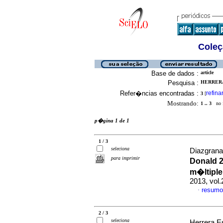
Coleç
Base de dados :
article
Pesquisa :
HERRERA
Refer�ncias encontradas :
refina
3
[
Mostrando:
1 .. 3
no f
p�gina 1 de 1
1 / 3
seleciona
Diazgrana
para imprimir
Donald 2
m�ltiple
2013, vol
resumo
·
2 / 3
seleciona
Herrera E