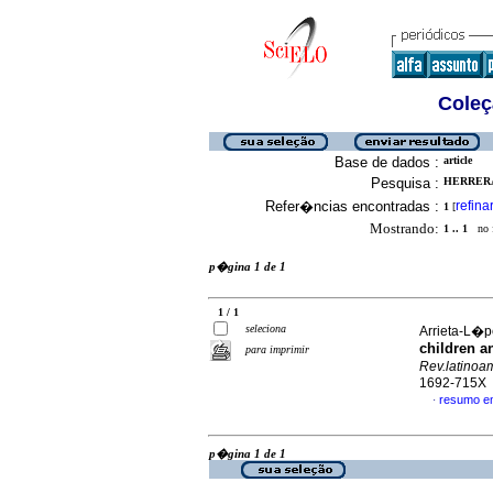
Coleç
Base de dados :
article
Pesquisa :
HERRERA-
Refer�ncias encontradas :
refina
1
[
Mostrando:
1 .. 1
no f
p�gina 1 de 1
1 / 1
seleciona
Arrieta-L�pe
children a
para imprimir
Rev.latinoa
1692-715X
resumo e
·
p�gina 1 de 1