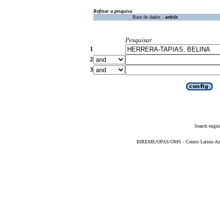
Refinar a pesquisa
Base de dados :
article
Pesquisar
1
2
3
Search engin
BIREME/OPAS/OMS - Centro Latino-Ame