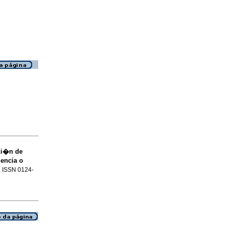
ci�n de
iencia o
1. ISSN 0124-