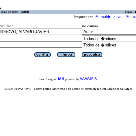
a
Base de dados :
article
Formul
Formul�rio livre
Formu
Pesquisar por :
esquisar
no campo
iAH
WWWISIS
Search engine:
powered by
BIREME/OPAS/OMS - Centro Latino-Americano e do Caribe de Informa��o em Ci�ncias da Sa�de