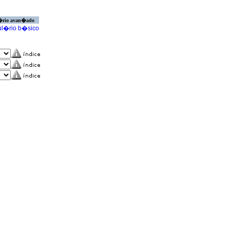
�rio avan�ado
l�rio b�sico