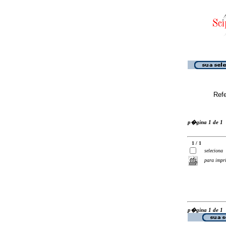
Ref
p�gina 1 de 1
1 / 1
seleciona
para impr
p�gina 1 de 1