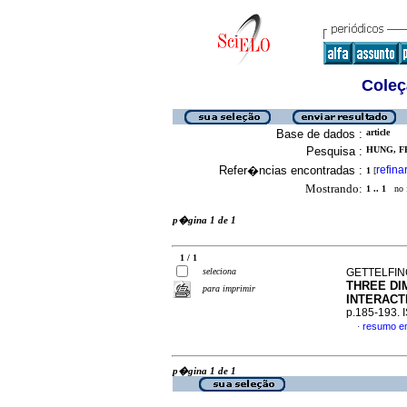
Coleç
Base de dados :
article
Pesquisa :
HUNG, FR
Refer�ncias encontradas :
refina
1
[
Mostrando:
1 .. 1
no f
p�gina 1 de 1
1 / 1
seleciona
GETTELFING
THREE DI
para imprimir
INTERACT
p.185-193.
resumo e
·
p�gina 1 de 1