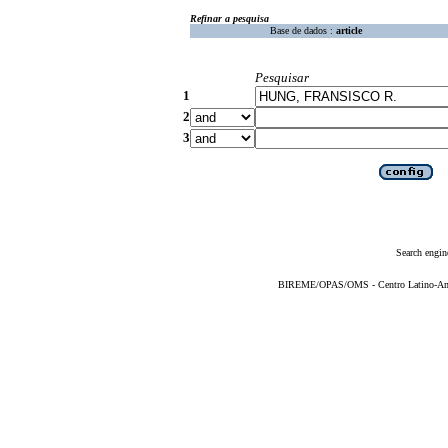
Refinar a pesquisa
Base de dados :
article
Pesquisar
1
2
3
Search engin
BIREME/OPAS/OMS - Centro Latino-Ame