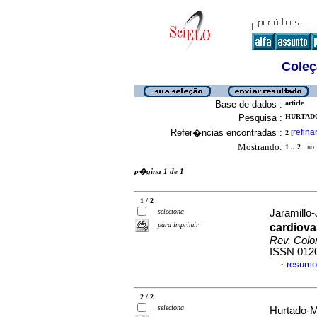
Coleç
Base de dados :
article
Pesquisa :
HURTADO
Refer�ncias encontradas :
refina
2
[
Mostrando:
1 .. 2
no f
p�gina 1 de 1
1 / 2
seleciona
Jaramillo-J
para imprimir
cardiova
Rev. Colo
ISSN 012
resumo
·
2 / 2
seleciona
Hurtado-M