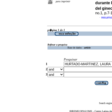
para imprimir
durante 
del gin
no.1, p.7
resumo
·
p�gina 1 de 1
Refinar a pesquisa
Base de dados :
article
Pesquisar
1
2
3
Search engin
BIREME/OPAS/OMS - Centro Latino-Ame