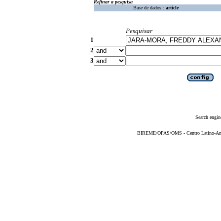
Refinar a pesquisa
Base de dados :
article
Pesquisar
1
2
3
Search engin
BIREME/OPAS/OMS - Centro Latino-Ame