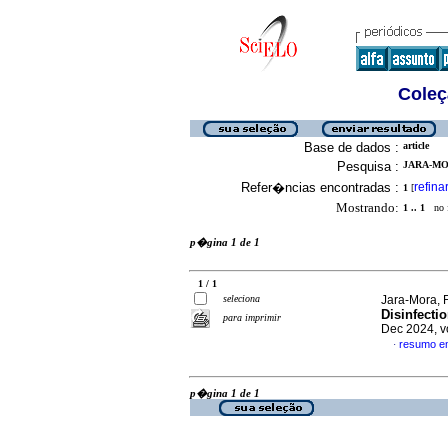
Coleç
Base de dados :
article
Pesquisa :
JARA-MO
Refer�ncias encontradas :
refina
1
[
Mostrando:
1 .. 1
no f
p�gina 1 de 1
1 / 1
seleciona
Jara-Mora, 
Disinfecti
para imprimir
Dec 2024, v
resumo e
·
p�gina 1 de 1