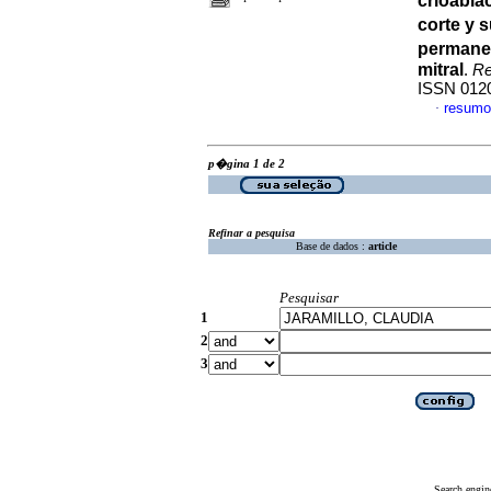
crioablac
corte y s
permanen
mitral
.
Re
ISSN 012
resumo
·
p�gina 1 de 2
Refinar a pesquisa
Base de dados :
article
Pesquisar
1
2
3
Search engin