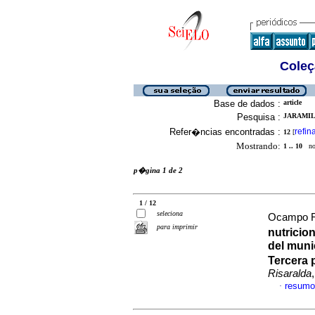
Coleç
Base de dados :
article
Pesquisa :
JARAMILL
Refer�ncias encontradas :
refin
12
[
Mostrando:
1 .. 10
no 
p�gina 1 de 2
1 / 12
seleciona
Ocampo Ri
para imprimir
nutricio
del muni
Tercera 
Risaralda
resumo
·