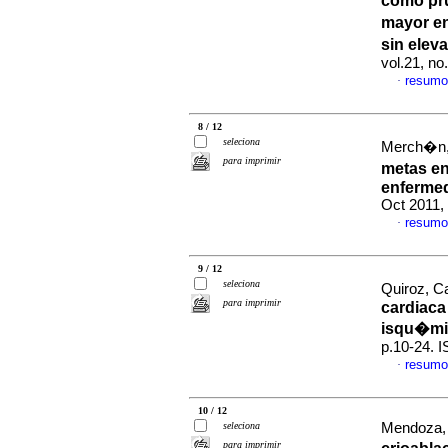
como pru
mayor e
sin elev
vol.21, n
resumo
·
8 / 12
seleciona
Merch�n, 
para imprimir
metas en
enfermed
Oct 2011,
resumo
·
9 / 12
seleciona
Quiroz, Ca
para imprimir
cardiaca
isqu�mi
p.10-24. 
resumo
·
10 / 12
seleciona
Mendoza, 
para imprimir