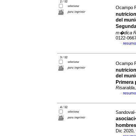
2 / 12
seleciona
Ocampo Ri
para imprimir
nutricio
del muni
Segunda 
m�dica R
0122-066
resumo
·
3 / 12
seleciona
Ocampo Ri
para imprimir
nutricio
del muni
Primera 
Risaralda
resumo
·
4 / 12
seleciona
Sandoval-S
para imprimir
asociaci
hombres 
Dic 2020,