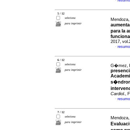
resumo
·
5 / 12
seleciona
Mendoza, 
para imprimir
aumentad
para la a
funcional
2017, vol
resumo
·
6 / 12
seleciona
G�mez, Ri
para imprimir
presenci
Academic
s�ndrom
interven
Cardiol.
, 
resumo
·
7 / 12
seleciona
Mendoza, 
para imprimir
Evaluac