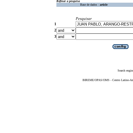
Refinar a pesquisa
Base de dados :
article
Pesquisar
1
2
3
Search engin
BIREME/OPAS/OMS - Centro Latino-Ame