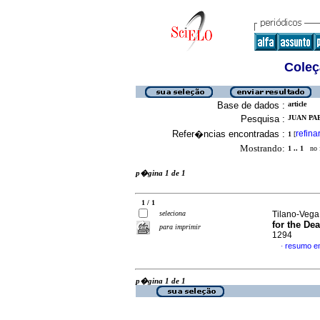
Coleç
Base de dados :
article
Pesquisa :
JUAN PA
Refer�ncias encontradas :
refina
1
[
Mostrando:
1 .. 1
no f
p�gina 1 de 1
1 / 1
seleciona
Tilano-Vega,
for the Dea
para imprimir
1294
resumo e
·
p�gina 1 de 1