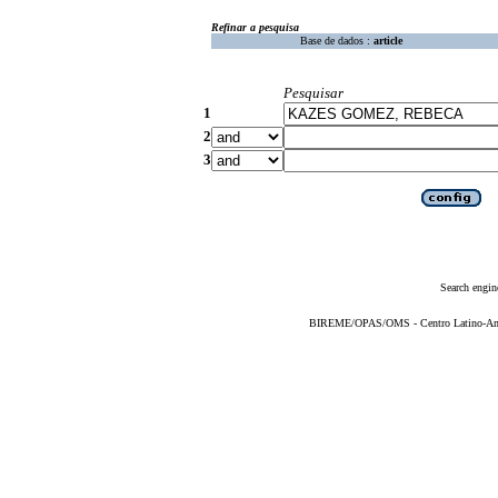
Refinar a pesquisa
Base de dados :
article
Pesquisar
1
2
3
Search engin
BIREME/OPAS/OMS - Centro Latino-Ame