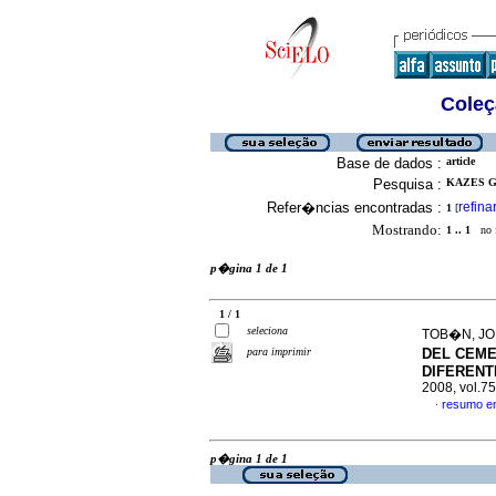
Coleç
Base de dados :
article
Pesquisa :
KAZES G
Refer�ncias encontradas :
refina
1
[
Mostrando:
1 .. 1
no f
p�gina 1 de 1
1 / 1
seleciona
TOB�N, JO
para imprimir
DEL CEME
DIFERENT
2008, vol.7
resumo e
·
p�gina 1 de 1