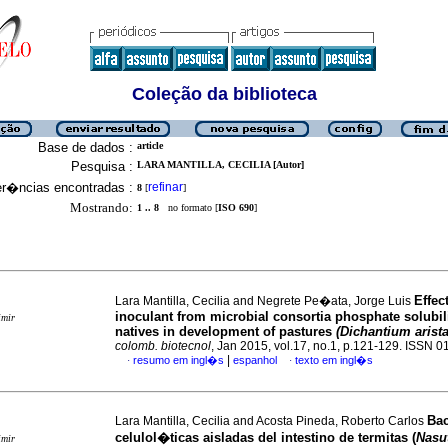
Coleção da biblioteca
Base de dados :
article
Pesquisa :
LARA MANTILLA, CECILIA [Autor]
er�ncias encontradas :
refinar
8
[
]
Mostrando:
1 .. 8
no formato [
ISO 690
]
Effect
Lara Mantilla, Cecilia and Negrete Pe�ata, Jorge Luis
inoculant from microbial consortia phosphate solubil
imir
natives in development of pastures
(Dichantium arist
colomb. biotecnol
, Jan 2015, vol.17, no.1, p.121-129. ISSN 
|
resumo em ingl�s
espanhol
texto em ingl�s
·
·
Bac
Lara Mantilla, Cecilia and Acosta Pineda, Roberto Carlos
celulol�ticas aisladas del intestino de termitas (
Nasu
imir