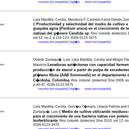
|
resumo em espanhol
ingl�s
texto em espanhol
·
·
Lara Mantilla, Cecilia, Mendoza F, Carmelo A and Oviedo Z
Productividad y selectividad del medio de cultivo a 
E
imir
guayaba agria (
Psidium araca
) en el crecimiento de l
nativas del g�nero Candida sp
.
Rev. colomb. biotecnol
,
vol.12, no.2, p.116-123. ISSN 0123-3475
|
resumo em espanhol
ingl�s
texto em espanhol
·
·
Oviedo Zumaqu�, Luis, Lara Mantilla, Cecilia and Mizger Pan
Levaduras aut�ctonas con capacidad ferment
imir
Mauricio
producci�n de etanol a partir de pulpa de excedente
pl�tano
Musa
(
AAB Simmonds
) en el departamento 
C�rdoba, Colombia
.
Rev. colomb. biotecnol
, Ene 2009, vol
p.40-47. ISSN 0123-3475
|
resumo em espanhol
ingl�s
texto em espanhol
·
·
Lara Mantilla, Cecilia, Garc�a T�mara, Liliana Pahola and 
Medio de cultivo utilizando residuos
imir
Zumaqu�, Luis E
para el crecimiento de una bacteria nativa con potenc
biofertilizante
.
Rev. colomb. biotecnol
, Ene 2010, vol.12, no
ISSN 0123-3475
|
resumo em espanhol
ingl�s
texto em espanhol
·
·