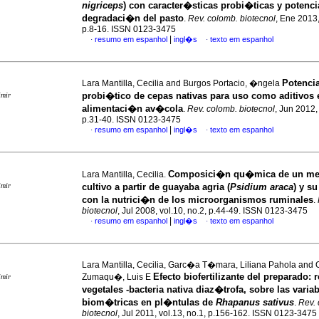
nigriceps
) con caracter�sticas probi�ticas y potencia
degradaci�n del pasto
.
Rev. colomb. biotecnol
, Ene 2013,
p.8-16. ISSN 0123-3475
|
resumo em espanhol
ingl�s
texto em espanhol
·
·
Potencia
Lara Mantilla, Cecilia and Burgos Portacio, �ngela
probi�tico de cepas nativas para uso como aditivos 
imir
alimentaci�n av�cola
.
Rev. colomb. biotecnol
, Jun 2012, 
p.31-40. ISSN 0123-3475
|
resumo em espanhol
ingl�s
texto em espanhol
·
·
Composici�n qu�mica de un me
Lara Mantilla, Cecilia.
imir
cultivo a partir de guayaba agria (
Psidium araca
) y s
con la nutrici�n de los microorganismos ruminales
.
biotecnol
, Jul 2008, vol.10, no.2, p.44-49. ISSN 0123-3475
|
resumo em espanhol
ingl�s
texto em espanhol
·
·
Lara Mantilla, Cecilia, Garc�a T�mara, Liliana Pahola and 
Efecto biofertilizante del preparado: 
Zumaqu�, Luis E
imir
vegetales -bacteria nativa diaz�trofa, sobre las varia
biom�tricas en pl�ntulas de
Rhapanus sativus
.
Rev.
biotecnol
, Jul 2011, vol.13, no.1, p.156-162. ISSN 0123-3475