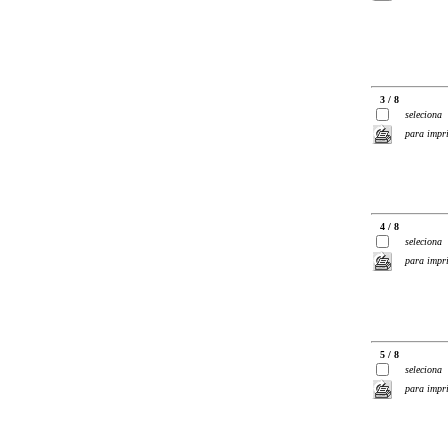
3 / 8
seleciona
para impr
4 / 8
seleciona
para impr
5 / 8
seleciona
para impr