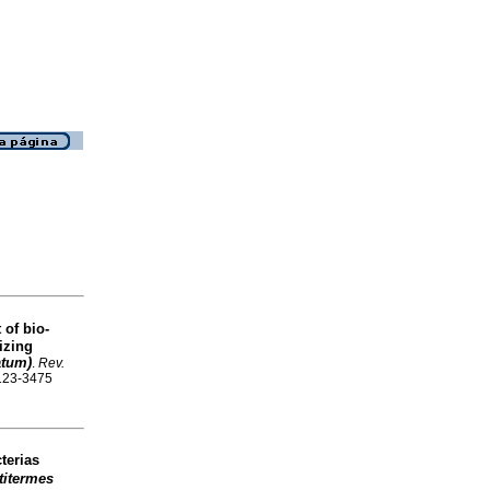
 of bio-
izing
atum)
.
Rev.
0123-3475
terias
titermes