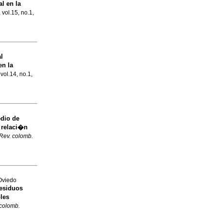
l en la
 vol.15, no.1,
l
en la
vol.14, no.1,
dio de
u relaci�n
Rev. colomb.
Oviedo
residuos
bles
 colomb.