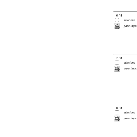
6 / 8
seleciona
para impr
7 / 8
seleciona
para impr
8 / 8
seleciona
para impr