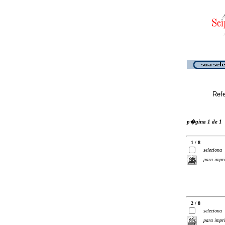
Ref
p�gina 1 de 1
1 / 8
seleciona
para impr
2 / 8
seleciona
para impr