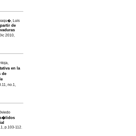
umaqu�, Luis
partir de
evaduras
 Dic 2010,
toja,
ativa en la
s de
de
.11, no.1,
Oviedo
-s�lidos
ial
.1, p.103-112.