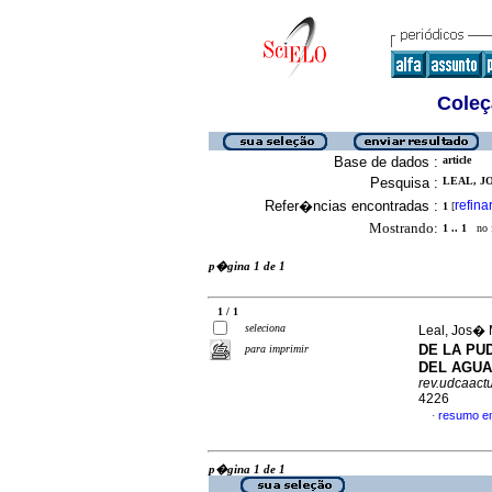
Coleç
Base de dados :
article
Pesquisa :
LEAL, JO
Refer�ncias encontradas :
refina
1
[
Mostrando:
1 .. 1
no f
p�gina 1 de 1
1 / 1
seleciona
Leal, Jos� 
DE LA PU
para imprimir
DEL AGUA
rev.udcaactu
4226
resumo e
·
p�gina 1 de 1