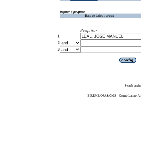
Refinar a pesquisa
Base de dados :
article
Pesquisar
1
2
3
Search engin
BIREME/OPAS/OMS - Centro Latino-Ame