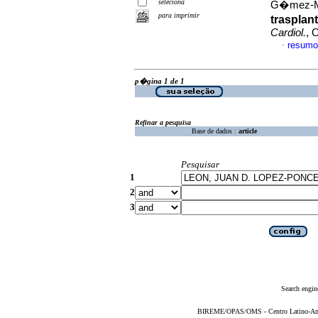
seleciona
G�mez-Me
para imprimir
trasplan
Cardiol.
, 
resumo
·
p�gina 1 de 1
Refinar a pesquisa
Base de dados :
article
Pesquisar
1
2
3
Search engin
BIREME/OPAS/OMS - Centro Latino-Ame