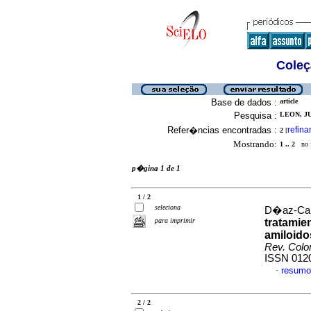
Coleç
Base de dados :
article
Pesquisa :
LEON, JU
Refer�ncias encontradas :
refina
2
[
Mostrando:
1 .. 2
no f
p�gina 1 de 1
1 / 2
seleciona
D�az-Cam
para imprimir
tratamie
amiloidos
Rev. Colo
ISSN 012
resumo
·
2 / 2