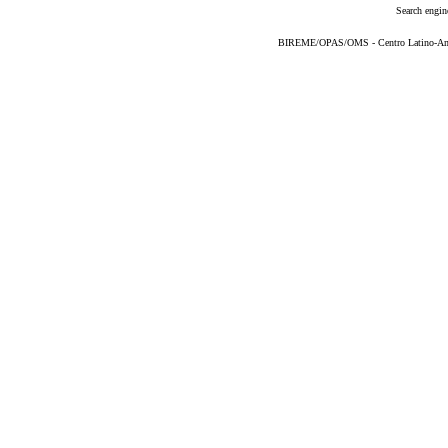
Search engin
BIREME/OPAS/OMS - Centro Latino-Ame