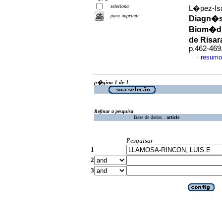
seleciona
L�pez-Isa
para imprimir
Diagn�st
Biom�di
de Risar
p.462-469
resumo
·
p�gina 1 de 1
Refinar a pesquisa
Base de dados :
article
Pesquisar
1
2
3