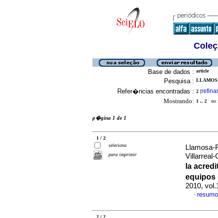
Coleç
Base de dados :
article
Pesquisa :
LLAMOSA-
Refer�ncias encontradas :
refina
2
[
Mostrando:
1 .. 2
no f
p�gina 1 de 1
1 / 2
seleciona
Llamosa-R
para imprimir
Villarreal
la acred
equipos
2010, vol
resumo
·
2 / 2