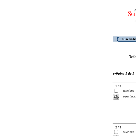
Ref
p�gina 1 de 1
1 / 3
seleciona
para impr
2 / 3
seleciona