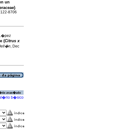
n un
eraceae)
.
 0122-8706
 L�pez
e (
Citrus x
dell�n
, Dec
�rio avan�ado
l�rio b�sico