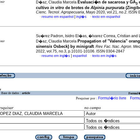
Evaluaci�n de sacarosa y GA
e
imir
D�az, Claudia Marcela
3
cultivo
in vitro
de brotes de
Alpinia purpurata
(Zingib
Cienc. Tecnol. Agropecuaria
, Mayo 2020, vol.21, no.2. ISSN
|
resumo em espanhol
ingl�s
texto em espanhol
·
·
Su�rez Padron, Isidro El�as, �lvarez Correa, Cristian and
Propagation of "Valencia" orang
D�az, Claudia Marcela
imir
sinensis
Osbeck) by minigraft
.
Rev. Fac. Nac. Agron. Me
2022, vol.75, no.3, p.10101-10106. ISSN 0304-2847
|
resumo em ingl�s
espanhol
texto em ingl�s
·
·
a
Base de dados :
article
Formul
Formul�rio livre
Formu
Pesquisar por :
esquisar
no campo