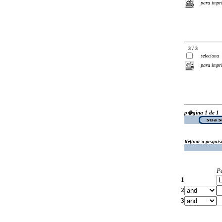
para impr
3 / 3
seleciona
para impr
p�gina 1 de 1
Refinar a pesquis
P
1
2
3