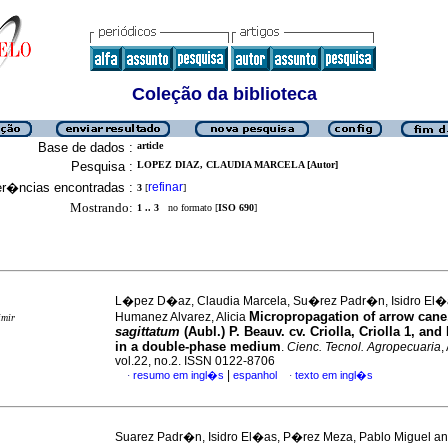
Coleção da biblioteca
Base de dados :
article
Pesquisa :
LOPEZ DIAZ, CLAUDIA MARCELA [Autor]
er�ncias encontradas :
refinar
3
[
]
Mostrando:
1 .. 3
no formato [
ISO 690
]
L�pez D�az, Claudia Marcela, Su�rez Padr�n, Isidro El�
Micropropagation of arrow can
Humanez Alvarez, Alicia
imir
sagittatum
(Aubl.) P. Beauv. cv. Criolla, Criolla 1, and
in a double-phase medium
.
Cienc. Tecnol. Agropecuaria
,
vol.22, no.2. ISSN 0122-8706
|
resumo em ingl�s
espanhol
texto em ingl�s
·
·
Suarez Padr�n, Isidro El�as, P�rez Meza, Pablo Miguel 