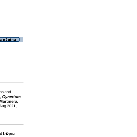
as and
e,
Gynerium
 Martinera,
 Aug 2021,
and L�pez