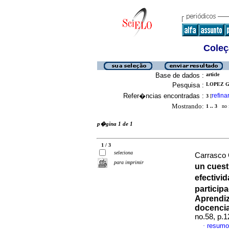
Coleç
Base de dados :
article
Pesquisa :
LOPEZ G
Refer�ncias encontradas :
refina
3
[
Mostrando:
1 .. 3
no f
p�gina 1 de 1
1 / 3
seleciona
Carrasco G
para imprimir
un cuest
efectivi
particip
Aprendiz
docencia
no.58, p.
resumo
·