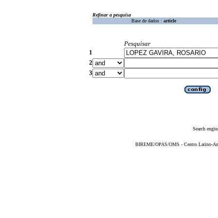
Refinar a pesquisa
Base de dados :
article
Pesquisar
1
2
3
Search engin
BIREME/OPAS/OMS - Centro Latino-Ame