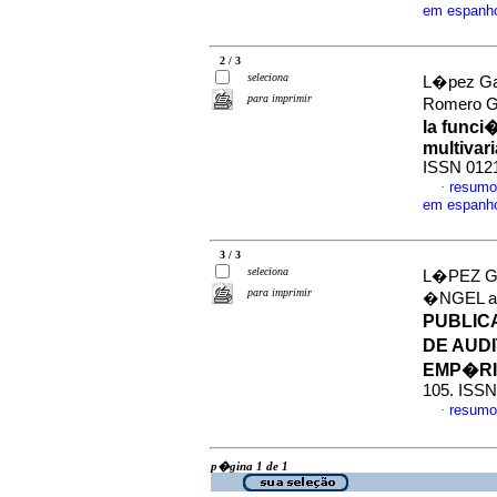
em espanh
2 / 3
seleciona
L�pez Ga
para imprimir
Romero G
la func
multivar
ISSN 012
resumo
·
em espanh
3 / 3
seleciona
L�PEZ G
para imprimir
�NGEL 
PUBLIC
DE AUD
EMP�R
105. ISSN
resumo
·
p�gina 1 de 1