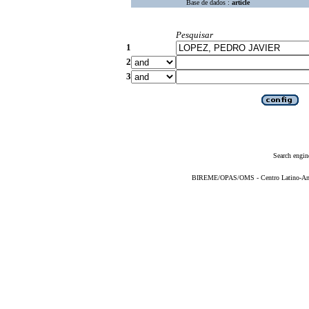
Base de dados :
article
Pesquisar
1
2
3
Search engin
BIREME/OPAS/OMS - Centro Latino-Ame