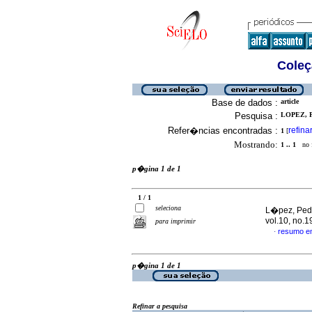
Coleç
Base de dados :
article
Pesquisa :
LOPEZ, P
Refer�ncias encontradas :
refina
1
[
Mostrando:
1 .. 1
no f
p�gina 1 de 1
1 / 1
seleciona
L�pez, Pedr
vol.10, no.
para imprimir
resumo e
·
p�gina 1 de 1
Refinar a pesquisa