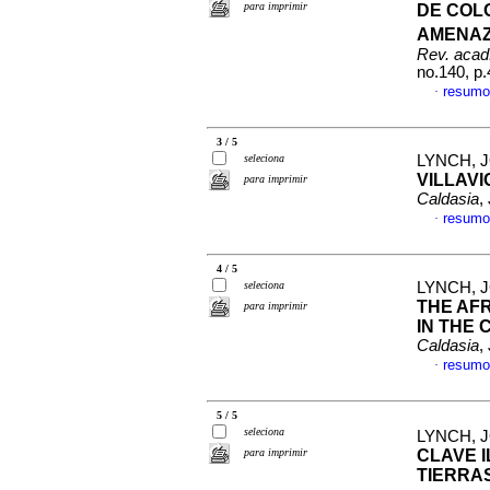
para imprimir
DE COL
AMENAZ
Rev. acad.
no.140, p
resumo
·
3 / 5
seleciona
LYNCH, 
VILLAV
para imprimir
Caldasia
,
resumo
·
4 / 5
seleciona
LYNCH, 
THE AFR
para imprimir
IN THE
Caldasia
,
resumo
·
5 / 5
seleciona
LYNCH, 
para imprimir
CLAVE 
TIERRAS