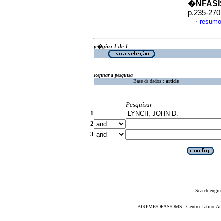
�NFASI
p.235-270
resumo
·
p�gina 1 de 1
Refinar a pesquisa
Base de dados :
article
Pesquisar
1
2
3
Search engin
BIREME/OPAS/OMS - Centro Latino-Ame