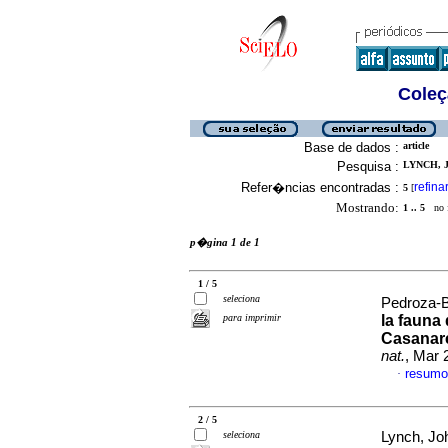
Coleç
Base de dados :
article
Pesquisa :
LYNCH, J
Refer�ncias encontradas :
refina
5
[
Mostrando:
1 .. 5
no f
p�gina 1 de 1
1 / 5
seleciona
Pedroza-B
para imprimir
la fauna
Casanar
nat.
, Mar 
resumo
·
2 / 5
seleciona
Lynch, Jo