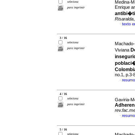
Medina-Mo
seleciona
Enrique a
para imprimir
antibi�ti
Risaralda
texto 
·
3 / 16
seleciona
Machado-
para imprimir
D
Viviana
inseguri
poblaci�
Colombi
no.1, p.3
resumo
·
4 / 16
seleciona
Gaviria-M
para imprimir
Adherenc
rev.fac.m
resumo
·
5 / 16
seleciona
Machado-D