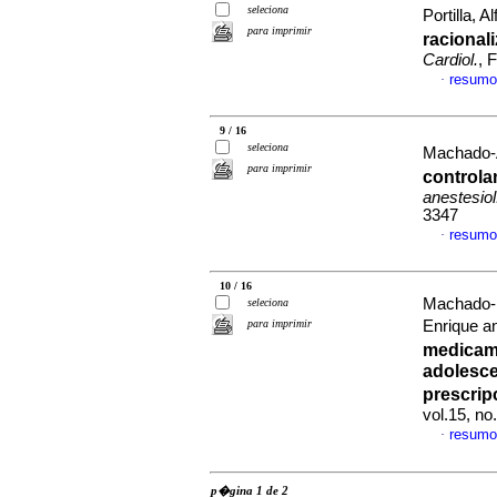
seleciona
Portilla, A
para imprimir
racional
Cardiol.
, 
resumo
·
9 / 16
seleciona
Machado-A
para imprimir
controla
anestesiol
3347
resumo
·
10 / 16
Machado-D
seleciona
para imprimir
Enrique a
medicam
adolesce
prescrip
vol.15, n
resumo
·
p�gina 1 de 2