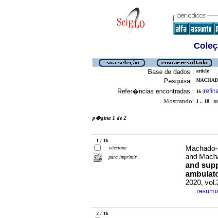
Coleç
Base de dados :
article
Pesquisa :
MACHADO
Refer�ncias encontradas :
refin
16
[
Mostrando:
1 .. 10
no 
p�gina 1 de 2
1 / 16
Machado-D
seleciona
and Macha
para imprimir
and supp
ambulato
2020, vol.
resumo
·
2 / 16