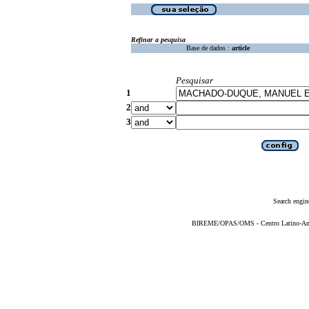
Refinar a pesquisa
Base de dados :
article
Pesquisar
1
2
3
Search engin
BIREME/OPAS/OMS - Centro Latino-Ame