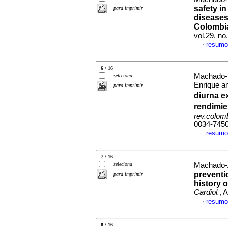
safety i
para imprimir
diseases
Colombia
vol.29, n
resumo
·
6 / 16
Machado-D
seleciona
Enrique a
para imprimir
diurna e
rendimie
rev.colomb
0034-745
resumo
·
7 / 16
seleciona
Machado-A
preventi
para imprimir
history 
Cardiol.
, 
resumo
·
8 / 16