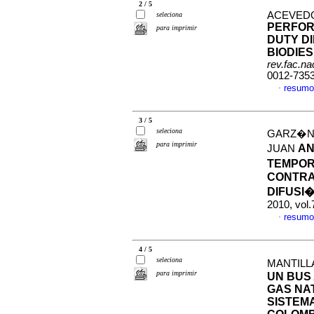
2 / 5
ACEVEDO
seleciona
PERFOR
para imprimir
DUTY DI
BIODIE
rev.fac.n
0012-735
resumo
·
3 / 5
seleciona
GARZ�N,
para imprimir
AN
JUAN
TEMPOR
CONTRA
DIFUSI
2010, vol
resumo
·
4 / 5
seleciona
MANTILLA
para imprimir
UN BUS
GAS NA
SISTEM