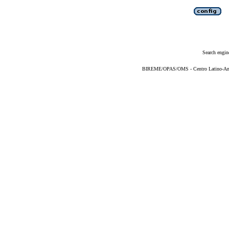
Search engin
BIREME/OPAS/OMS - Centro Latino-Ame