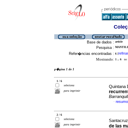
Coleç
Base de dados :
article
Pesquisa :
MANTILL
Refer�ncias encontradas :
refina
6
[
Mostrando:
1 .. 6
no f
p�gina 1 de 1
1 / 6
seleciona
Quintana 
para imprimir
recurren
Barranquil
resumo
·
2 / 6
seleciona
Santacruz
para imprimir
de las m