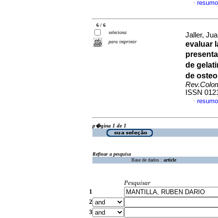
resumo
·
6 / 6
seleciona
Jaller, Ju
para imprimir
evaluar 
presenta
de gelat
de oste
Rev.Colo
ISSN 012
resumo
·
p�gina 1 de 1
Refinar a pesquisa
Base de dados :
article
Pesquisar
1
2
3