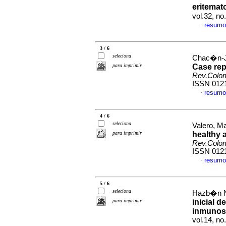
eritemat
vol.32, n
resumo
·
3 / 6
seleciona
Chac�n-Ja
para imprimir
Case repo
Rev.Colo
ISSN 012
resumo
·
4 / 6
seleciona
Valero, Ma
para imprimir
healthy a
Rev.Colo
ISSN 012
resumo
·
5 / 6
seleciona
Hazb�n N
para imprimir
inicial 
inmunos
vol.14, n