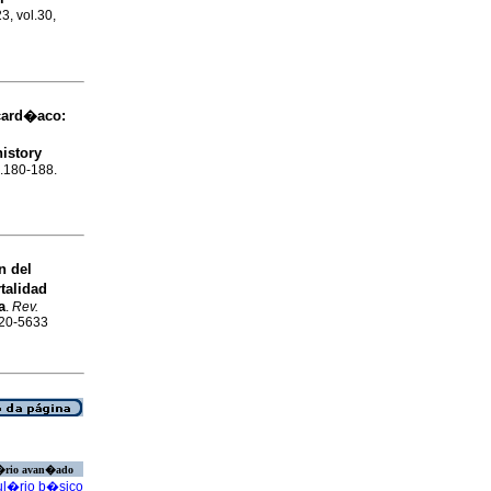
3, vol.30,
card�aco:
history
p.180-188.
n del
talidad
a
.
Rev.
120-5633
�rio avan�ado
l�rio b�sico