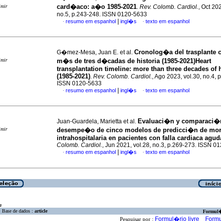
card�aco: a�o 1985-2021
imir
.
Rev. Colomb. Cardiol.
, Oct 202
no.5, p.243-248. ISSN 0120-5633
|
resumo em espanhol
ingl�s
texto em espanhol
·
·
Cronolog�a del trasplante 
G�mez-Mesa, Juan E. et al.
imir
m�s de tres d�cadas de historia (1985-2021)Heart
transplantation timeline: more than three decades of 
(1985-2021)
.
Rev. Colomb. Cardiol.
, Ago 2023, vol.30, no.4, 
ISSN 0120-5633
|
resumo em espanhol
ingl�s
texto em espanhol
·
·
Evaluaci�n y comparaci�
Juan-Guardela, Marietta et al.
imir
desempe�o de cinco modelos de predicci�n de mor
intrahospitalaria en pacientes con falla cardiaca agud
Colomb. Cardiol.
, Jun 2021, vol.28, no.3, p.269-273. ISSN 0
|
resumo em espanhol
ingl�s
texto em espanhol
·
·
a
Base de dados :
article
Formul
Formul�rio livre
Formu
Pesquisar por :