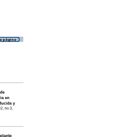
 de
ia en
ducida y
32, no.3,
plante