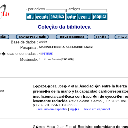
Coleção da biblioteca
Base de dados :
article
Pesquisa :
MARINO-CORREA, ALEJANDRO [Autor]
er�ncias encontradas :
refinar
4
[
]
Mostrando:
1 .. 4
no formato [
ISO 690
]
Asociaci�n entre la fuerza
L�pez-L�pez, Jos� P. et al.
imir
prensi�n de la mano y la capacidad cardiorrespirator
insuficiencia card�aca con fracci�n de eyecci�n re
levemente reducida
.
Rev. Colomb. Cardiol.
, Jun 2025, vol.
p.173-179. ISSN 0120-5633
|
resumo em espanhol
ingl�s
texto em espanhol
·
·
Registro colombiano de tras
G�mez-Mesa, Juan E. et al.