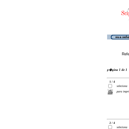
Ref
p�gina 1 de 1
1 / 4
seleciona
para impr
2 / 4
seleciona