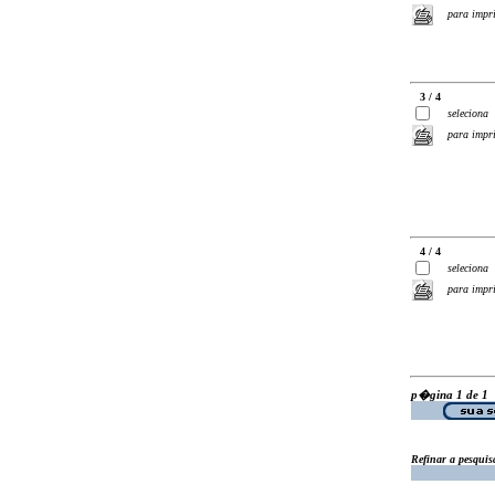
para impr
3 / 4
seleciona
para impr
4 / 4
seleciona
para impr
p�gina 1 de 1
Refinar a pesquis