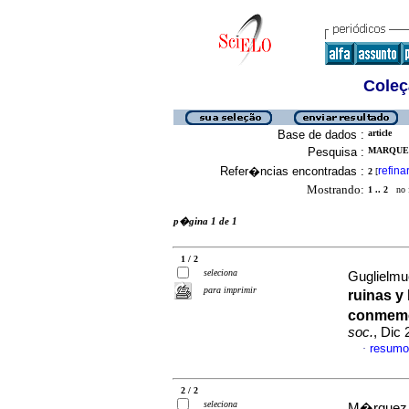
Coleç
Base de dados :
article
Pesquisa :
MARQUEZ
Refer�ncias encontradas :
refina
2
[
Mostrando:
1 .. 2
no f
p�gina 1 de 1
1 / 2
seleciona
Guglielmu
para imprimir
ruinas y
conmemo
soc.
, Dic
resumo
·
2 / 2
seleciona
M�rquez,