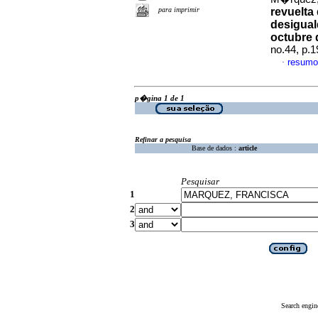
para imprimir
revuelta 
desigual
octubre 
no.44, p.
resumo
·
p�gina 1 de 1
Refinar a pesquisa
Base de dados :
article
Pesquisar
1
2
3
Search engin