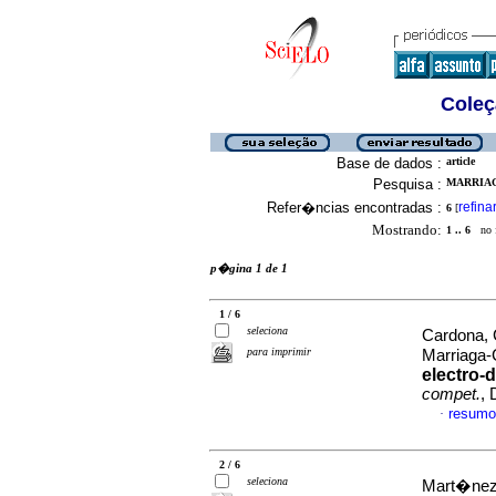
Coleç
Base de dados :
article
Pesquisa :
MARRIAG
Refer�ncias encontradas :
refina
6
[
Mostrando:
1 .. 6
no f
p�gina 1 de 1
1 / 6
seleciona
Cardona, 
para imprimir
Marriaga-
electro-
compet.
, 
resumo
·
2 / 6
seleciona
Mart�nez-