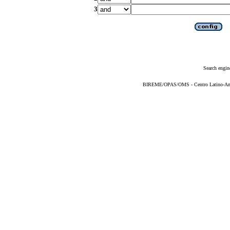
3
Search engin
BIREME/OPAS/OMS - Centro Latino-Ame