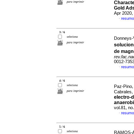
para imprimir
Characte
Gold Ads
Apr 2020,
resumo
·
3 / 6
seleciona
Donneys-V
para imprimir
solucio
de magne
rev.fac.n
0012-735
resumo
·
4 / 6
seleciona
Paz-Pino,
para imprimir
Cabrales,
electro-
anaerobi
vol.81, n
resumo
·
5 / 6
seleciona
RAMOS-A