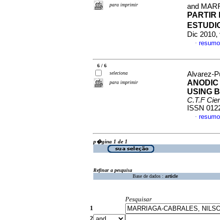
para imprimir
and MAR
PARTIR 
ESTUDI
Dic 2010,
resumo
·
6 / 6
seleciona
Alvarez-Pu
ANODIC
para imprimir
USING 
C.T.F Cien
ISSN 012
resumo
·
p�gina 1 de 1
Refinar a pesquisa
Base de dados :
article
Pesquisar
1
2