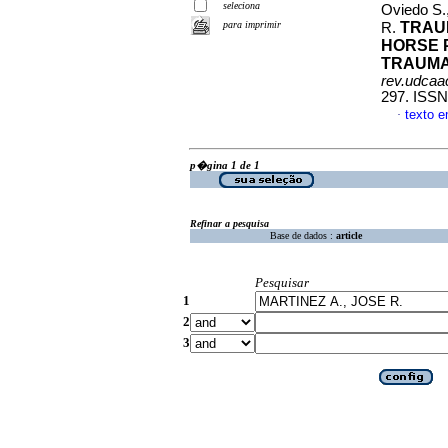
seleciona
Oviedo S.
para imprimir
TRAUM
R.
HORSE 
TRAUMA
rev.udcaac
297. ISSN
texto 
·
p�gina 1 de 1
Refinar a pesquisa
Base de dados :
article
Pesquisar
1
2
3