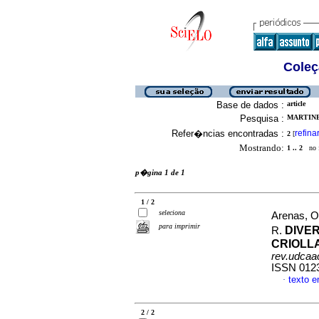
Coleç
Base de dados :
article
Pesquisa :
MARTINEZ
Refer�ncias encontradas :
refina
2
[
Mostrando:
1 .. 2
no f
p�gina 1 de 1
1 / 2
seleciona
Arenas, O
para imprimir
DIVE
R.
CRIOLL
rev.udcaac
ISSN 012
texto 
·
2 / 2