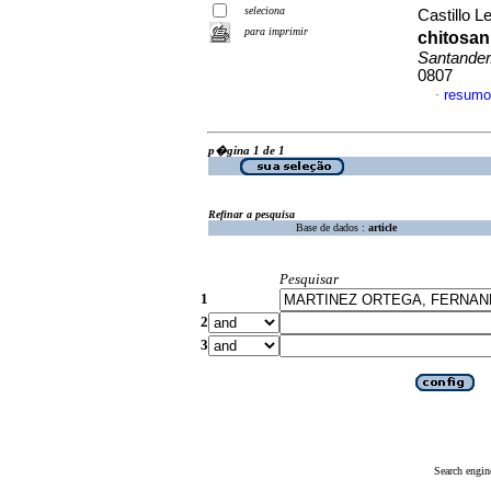
seleciona
Castillo L
para imprimir
chitosan
Santander
0807
resumo
·
p�gina 1 de 1
Refinar a pesquisa
Base de dados :
article
Pesquisar
1
2
3
Search engin