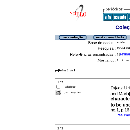
Coleç
Base de dados :
article
Pesquisa :
MARTINE
Refer�ncias encontradas :
refina
2
[
Mostrando:
1 .. 2
no f
p�gina 1 de 1
1 / 2
seleciona
D�az-Urib
para imprimir
and Mart
character
to be us
no.1, p.1
resumo
·
2 / 2