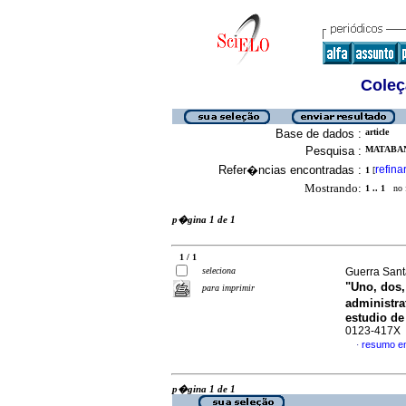
Coleç
Base de dados :
article
Pesquisa :
MATABAN
Refer�ncias encontradas :
refina
1
[
Mostrando:
1 .. 1
no f
p�gina 1 de 1
1 / 1
seleciona
Guerra Santa
"Uno, dos,
para imprimir
administra
estudio de
0123-417X
resumo e
·
p�gina 1 de 1