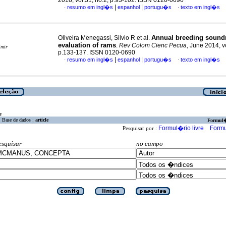
2018, vol.31, no.2, p.93-102. ISSN 0120-0690
|
|
resumo em ingl�s
espanhol
portugu�s
texto em ingl�s
·
·
Annual breeding sound
Oliveira Menegassi, Silvio R et al.
evaluation of rams
.
Rev Colom Cienc Pecua
, June 2014, v
imir
p.133-137. ISSN 0120-0690
|
|
resumo em ingl�s
espanhol
portugu�s
texto em ingl�s
·
·
a
Base de dados :
article
Formul
Formul�rio livre
Formu
Pesquisar por :
esquisar
no campo