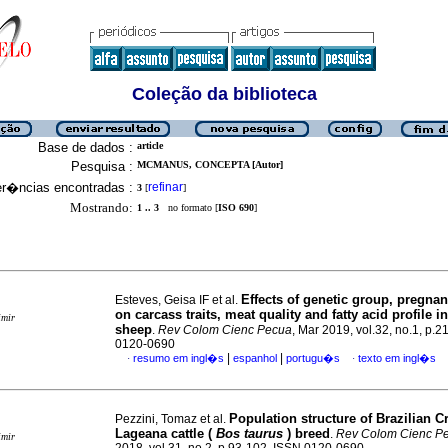
Coleção da biblioteca
Base de dados :
article
Pesquisa :
MCMANUS, CONCEPTA [Autor]
er�ncias encontradas :
refinar
3
[
]
Mostrando:
1 .. 3
no formato [
ISO 690
]
Effects of genetic group, pregna
Esteves, Geisa IF et al.
on carcass traits, meat quality and fatty acid profile i
imir
sheep
.
Rev Colom Cienc Pecua
, Mar 2019, vol.32, no.1, p.2
0120-0690
|
|
resumo em ingl�s
espanhol
portugu�s
texto em ingl�s
·
·
Population structure of Brazilian C
Pezzini, Tomaz et al.
Lageana cattle (
Bos taurus
) breed
.
Rev Colom Cienc P
imir