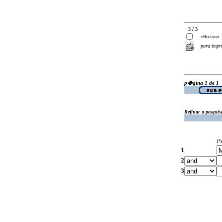
3 / 3
seleciona
para impr
p�gina 1 de 1
Refinar a pesquis
P
1
2
3