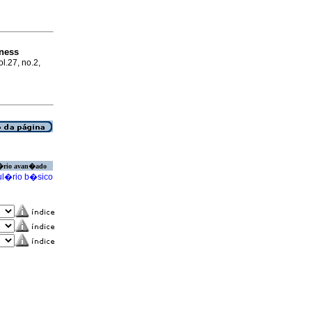
ness
ol.27, no.2,
�rio avan�ado
l�rio b�sico