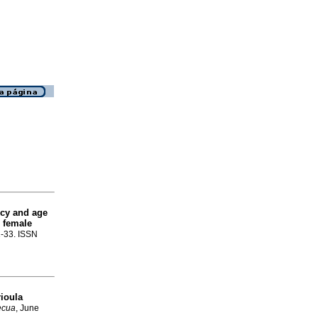
ncy and age
n female
1-33. ISSN
rioula
ecua
, June