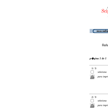
Ref
p�gina 1 de 1
1 / 3
seleciona
para impr
2 / 3
seleciona
para impr