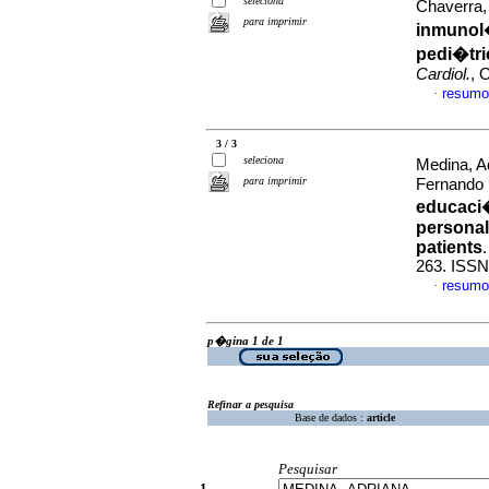
seleciona
Chaverra, 
para imprimir
inmunol�
pedi�tri
Cardiol.
, 
resumo
·
3 / 3
seleciona
Medina, A
para imprimir
Fernando
educaci�
personal
patients
263. ISSN
resumo
·
p�gina 1 de 1
Refinar a pesquisa
Base de dados :
article
Pesquisar
1