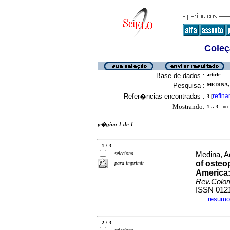
Coleç
Base de dados :
article
Pesquisa :
MEDINA, 
Refer�ncias encontradas :
refina
3
[
Mostrando:
1 .. 3
no f
p�gina 1 de 1
1 / 3
seleciona
Medina, Ad
of osteop
para imprimir
America
Rev.Colo
ISSN 012
resumo
·
2 / 3