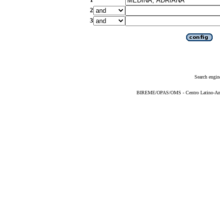
2
3
Search engin
BIREME/OPAS/OMS - Centro Latino-Ame