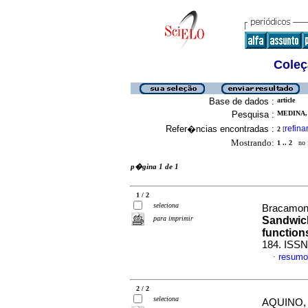
Coleç
Base de dados :
article
Pesquisa :
MEDINA, 
Refer�ncias encontradas :
refina
2
[
Mostrando:
1 .. 2
no f
p�gina 1 de 1
1 / 2
seleciona
Bracamon
para imprimir
Sandwich
function
184. ISSN
resumo
·
2 / 2
seleciona
AQUINO, 