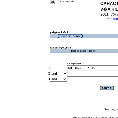
para imprimir
CARACTE
V�A HI
2011, vol
resumo
·
p�gina 1 de 1
Refinar a pesquisa
Base de dados :
article
Pesquisar
1
2
3
Search engin
BIREME/OPAS/OMS - Centro Latino-Ame