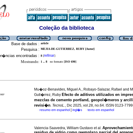
Coleção da biblioteca
Base de dados :
article
Pesquisa :
MEJIA-DE-GUTIERREZ, RUBY [Autor]
er�ncias encontradas :
refinar
8
[
]
Mostrando:
1 .. 8
no formato [
ISO 690
]
Mu�oz-Benavides, Miguel A., Robayo-Salazar, Rafael and 
Efecto de aditivos utilizados en impr
imir
Guti�rrez, Ruby
mezclas de cemento portland, geopol�meros y arcill
revisi�n
.
TecnoL.
, Dic 2025, vol.28, no.64. ISSN 0123-7799
|
resumo em espanhol
ingl�s
texto em espanhol
·
·
Aprovechamient
Valencia-Saavedra, William Gustavo et al.
residuo de vidrio como reemplazo parcial del agrega