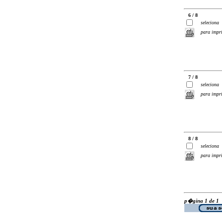
6 / 8
seleciona
para impr
7 / 8
seleciona
para impr
8 / 8
seleciona
para impr
p�gina 1 de 1