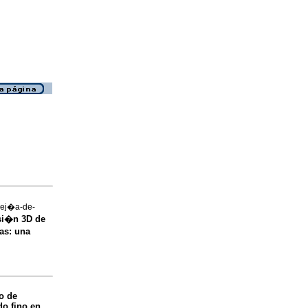
Mej�a-de-
esi�n 3D de
as: una
o de
do fino en