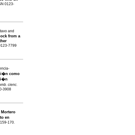
SSN 0123-
stavo and
lock from a
ther
 0123-7799
encia-
ici�n como
ci�n
omb. cienc.
70-3908
Mortero
y
to en
p.159-170.