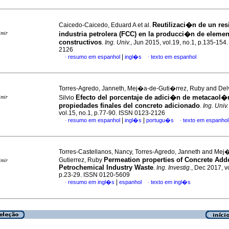
Reutilizaci�n de un res
Caicedo-Caicedo, Eduard A et al.
imir
industria petrolera (FCC) en la producci�n de eleme
constructivos
.
Ing. Univ.
, Jun 2015, vol.19, no.1, p.135-154
2126
|
resumo em espanhol
ingl�s
texto em espanhol
·
·
Torres-Agredo, Janneth, Mej�a-de-Guti�rrez, Ruby and Delv
Efecto del porcentaje de adici�n de metacaol�
imir
Silvio
propiedades finales del concreto adicionado
.
Ing. Univ.
vol.15, no.1, p.77-90. ISSN 0123-2126
|
|
resumo em espanhol
ingl�s
portugu�s
texto em espanhol
·
·
Torres-Castellanos, Nancy, Torres-Agredo, Janneth and Mej
Permeation properties of Concrete Add
Gutierrez, Ruby
imir
Petrochemical Industry Waste
.
Ing. Investig.
, Dec 2017, vo
p.23-29. ISSN 0120-5609
|
resumo em ingl�s
espanhol
texto em ingl�s
·
·