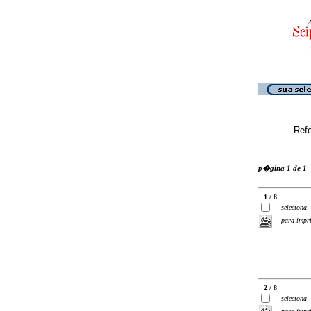
Ref
p�gina 1 de 1
1 / 8
seleciona
para impr
2 / 8
seleciona