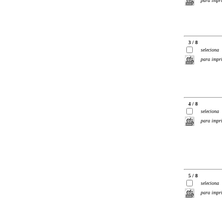
para impr
3 / 8
seleciona
para impr
4 / 8
seleciona
para impr
5 / 8
seleciona
para impr