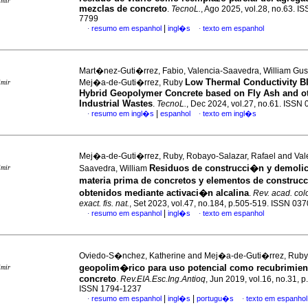
imir
mezclas de concreto
.
TecnoL.
, Ago 2025, vol.28, no.63. I
7799
|
resumo em espanhol
ingl�s
texto em espanhol
·
·
Mart�nez-Guti�rrez, Fabio, Valencia-Saavedra, William Gu
Low Thermal Conductivity B
Mej�a-de-Guti�rrez, Ruby
imir
Hybrid Geopolymer Concrete based on Fly Ash and o
Industrial Wastes
.
TecnoL.
, Dec 2024, vol.27, no.61. ISSN
|
resumo em ingl�s
espanhol
texto em ingl�s
·
·
Mej�a-de-Guti�rrez, Ruby, Robayo-Salazar, Rafael and Val
Residuos de construcci�n y demol
imir
Saavedra, William
materia prima de concretos y elementos de construc
obtenidos mediante activaci�n alcalina
.
Rev. acad. col
exact. fis. nat.
, Set 2023, vol.47, no.184, p.505-519. ISSN 03
|
resumo em espanhol
ingl�s
texto em espanhol
·
·
Oviedo-S�nchez, Katherine and Mej�a-de-Guti�rrez, Rub
geopolim�rico para uso potencial como recubrimien
imir
concreto
.
Rev.EIA.Esc.Ing.Antioq
, Jun 2019, vol.16, no.31, 
ISSN 1794-1237
|
|
resumo em espanhol
ingl�s
portugu�s
texto em espanhol
·
·