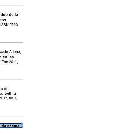
iduo de la
ntos
. ISSN 0123-
asto-Arjona,
n en las
, Ene 2011,
�a-de-
ed with a
l.37, no.3,