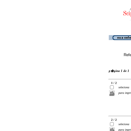
Ref
p�gina 1 de 1
1 / 2
seleciona
para impr
2 / 2
seleciona
para impr