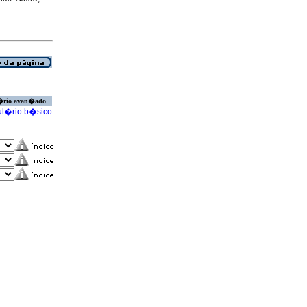
�rio avan�ado
l�rio b�sico