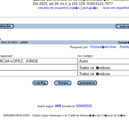
Dic 2023, vol.28, no.2, p.141-159. ISSN 0121-7577
|
|
resumo em espanhol
ingl�s
portugu�s
texto em espanhol
·
·
a
Base de dados :
article
Formul
Formul�rio livre
Formu
Pesquisar por :
esquisar
no campo
iAH
WWWISIS
Search engine:
powered by
BIREME/OPAS/OMS - Centro Latino-Americano e do Caribe de Informa��o em Ci�ncias da Sa�de