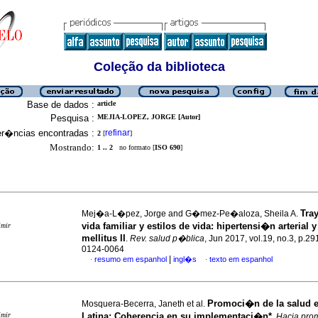
Coleção da biblioteca
Base de dados :
article
Pesquisa :
MEJIA-LOPEZ, JORGE [Autor]
er�ncias encontradas :
refinar
2
[
]
Mostrando:
1 .. 2
no formato [
ISO 690
]
Tray
Mej�a-L�pez, Jorge and G�mez-Pe�aloza, Sheila A.
vida familiar y estilos de vida: hipertensi�n arterial 
imir
mellitus II
.
Rev. salud p�blica
, Jun 2017, vol.19, no.3, p.2
0124-0064
|
resumo em espanhol
ingl�s
texto em espanhol
·
·
Promoci�n de la salud 
Mosquera-Becerra, Janeth et al.
imir
Latina: Coherencia en su implementaci�n*
.
Hacia pro