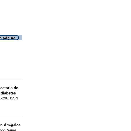
ectoria de
y diabetes
91-296. ISSN
en Am�rica
moc. Salud
,