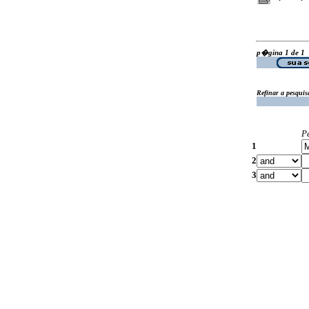
p�gina 1 de 1
Refinar a pesquis
P
1
2
3