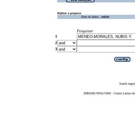
Refinar a pesquisa
Base de dados :
article
Pesquisar
1
2
3
Search engin
BIREME/OPAS/OMS - Centro Latino-Ame