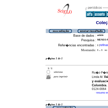
Coleç
Base de dados :
article
Pesquisa :
MENEO-M
Refer�ncias encontradas :
refina
1
[
Mostrando:
1 .. 1
no f
p�gina 1 de 1
1 / 1
seleciona
Ru�z-P�rez
Va
para imprimir
Linda M.
y evaluaci
Colombia
.
0124-0064
resumo e
·
p�gina 1 de 1