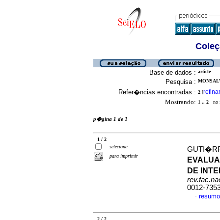
Coleç
Base de dados :
article
Pesquisa :
MONSALV
Refer�ncias encontradas :
refina
2
[
Mostrando:
1 .. 2
no f
p�gina 1 de 1
1 / 2
seleciona
GUTI�RR
para imprimir
EVALUA
DE INT
rev.fac.n
0012-735
resumo
·
2 / 2