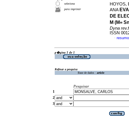
HOYOS, 
seleciona
EVA
para imprimir
ANA
DE ELE
M (M= S
Dyna rev.
ISSN 001
resumo
·
p�gina 1 de 1
Refinar a pesquisa
Base de dados :
article
Pesquisar
1
2
3