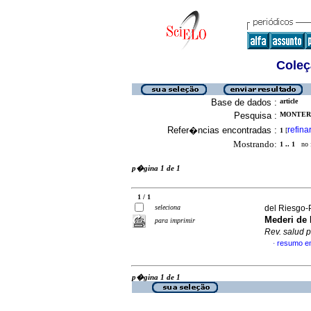
Coleç
Base de dados :
article
Pesquisa :
MONTERR
Refer�ncias encontradas :
refina
1
[
Mostrando:
1 .. 1
no f
p�gina 1 de 1
1 / 1
seleciona
del Riesgo-P
Mederi de
para imprimir
Rev. salud 
resumo e
·
p�gina 1 de 1