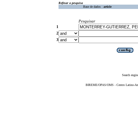
Refinar a pesquisa
Base de dados :
article
Pesquisar
1
2
3
Search engin
BIREME/OPAS/OMS - Centro Latino-Ame