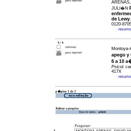
para imprimir
ARENAS,
JULI�N
enferme
de Lewy
0120-870
resumo
·
6 / 6
seleciona
Montoya-A
para imprimir
apego y 
6 a 10 a
Psicol. ca
417X
resumo
·
p�gina 1 de 1
Refinar a pesquisa
Base de dados :
article
Pesquisar
1