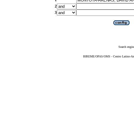
2
3
Search engin
BIREME/OPAS/OMS - Centro Latino-Ame