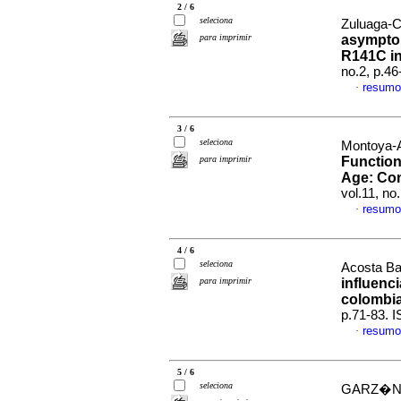
2 / 6
seleciona
Zuluaga-C
para imprimir
asymptom
R141C i
no.2, p.4
resumo
·
3 / 6
seleciona
Montoya-A
para imprimir
Function
Age: Com
vol.11, no
resumo
·
4 / 6
seleciona
Acosta Ba
para imprimir
influenc
colombi
p.71-83. 
resumo
·
5 / 6
seleciona
GARZ�N-