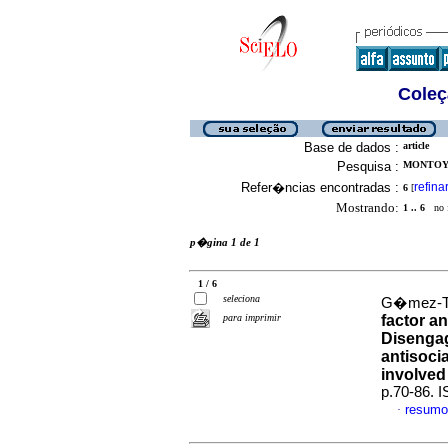
Coleç
Base de dados :
article
Pesquisa :
MONTOYA
Refer�ncias encontradas :
refina
6
[
Mostrando:
1 .. 6
no f
p�gina 1 de 1
1 / 6
seleciona
G�mez-Tab
para imprimir
factor a
Disengag
antisoci
involved
p.70-86. 
resumo
·