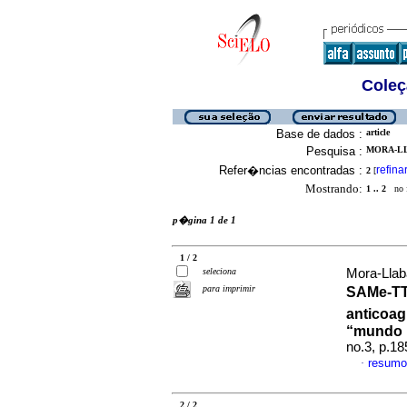
Coleç
Base de dados :
article
Pesquisa :
MORA-LL
Refer�ncias encontradas :
refina
2
[
Mostrando:
1 .. 2
no f
p�gina 1 de 1
1 / 2
seleciona
Mora-Llaba
para imprimir
SAMe-T
anticoag
“mundo 
no.3, p.1
resumo
·
2 / 2