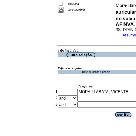
seleciona
Mora-Llaba
para imprimir
auricular
no valvu
AFINVA
33. ISSN 
resumo
·
p�gina 1 de 1
Refinar a pesquisa
Base de dados :
article
Pesquisar
1
2
3