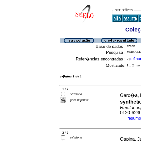
Coleç
Base de dados :
article
Pesquisa :
MORALES
Refer�ncias encontradas :
refina
2
[
Mostrando:
1 .. 2
no f
p�gina 1 de 1
1 / 2
seleciona
Garc�a, K
para imprimir
syntheti
Rev.fac.in
0120-623
resumo
·
2 / 2
seleciona
Ospina, J