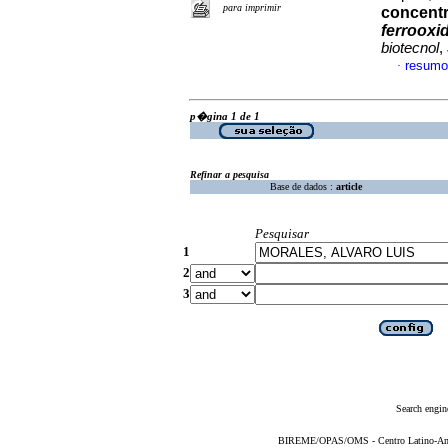
para imprimir
concentr
ferrooxi
biotecnol
,
resumo
·
p�gina 1 de 1
Refinar a pesquisa
Base de dados :
article
Pesquisar
1
2
3
Search engin
BIREME/OPAS/OMS - Centro Latino-Ame