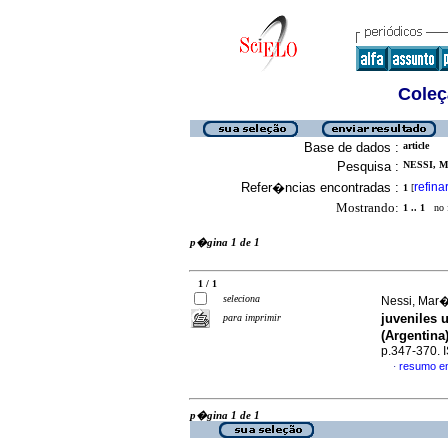
Coleç
Base de dados :
article
Pesquisa :
NESSI, M
Refer�ncias encontradas :
refina
1
[
Mostrando:
1 .. 1
no f
p�gina 1 de 1
1 / 1
seleciona
Nessi, Mar�
juveniles 
para imprimir
(Argentina
p.347-370.
resumo e
·
p�gina 1 de 1