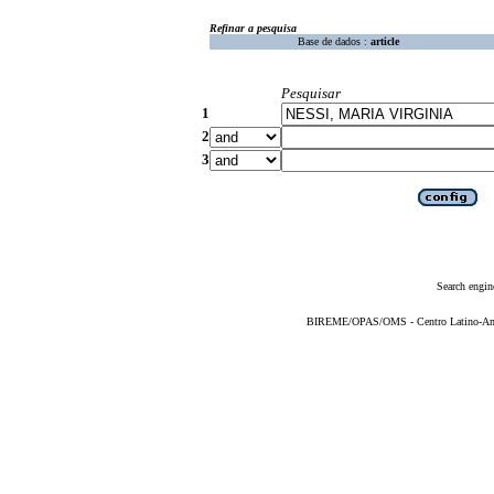
Refinar a pesquisa
Base de dados :
article
Pesquisar
1
2
3
Search engin
BIREME/OPAS/OMS - Centro Latino-Ame