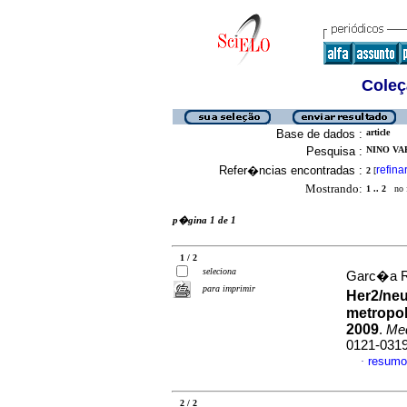
Coleç
Base de dados :
article
Pesquisa :
NINO VAR
Refer�ncias encontradas :
refina
2
[
Mostrando:
1 .. 2
no f
p�gina 1 de 1
1 / 2
seleciona
Garc�a Ra
para imprimir
Her2/neu
metropol
2009
.
Me
0121-031
resumo
·
2 / 2