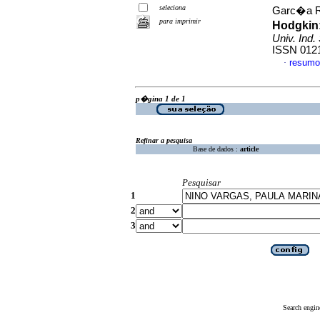
seleciona
Garc�a Ra
para imprimir
Hodgkin
Univ. Ind.
ISSN 012
resumo
·
p�gina 1 de 1
Refinar a pesquisa
Base de dados :
article
Pesquisar
1
2
3
Search engin