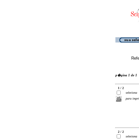
Ref
p�gina 1 de 1
1 / 2
seleciona
para impr
2 / 2
seleciona