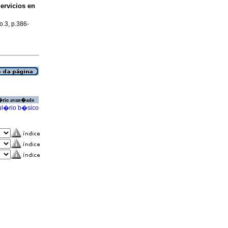
ervicios en
no.3, p.386-
�rio avan�ado
l�rio b�sico