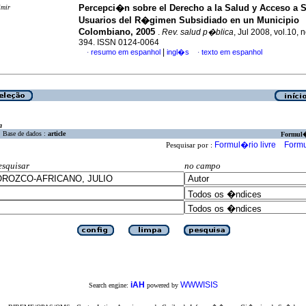
Percepci�n sobre el Derecho a la Salud y Acceso a S
imir
Usuarios del R�gimen Subsidiado en un Municipio
Colombiano, 2005
.
Rev. salud p�blica
, Jul 2008, vol.10, 
394. ISSN 0124-0064
|
resumo em espanhol
ingl�s
texto em espanhol
·
·
a
Base de dados :
article
Formul
Formul�rio livre
Formu
Pesquisar por :
esquisar
no campo
iAH
WWWISIS
Search engine:
powered by