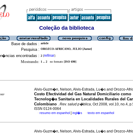
Coleção da biblioteca
Base de dados :
article
Pesquisa :
OROZCO-AFRICANO, JULIO [Autor]
er�ncias encontradas :
refinar
2
[
]
Mostrando:
1 .. 2
no formato [
ISO 690
]
Alvis-Guzm�n, Nelson, Alvis-Estrada, Lu�s and Orozco-Afric
Costo Efectividad del Gas Natural Domiciliario como
imir
Tecnolog�a Sanitaria en Localidades Rurales del Car
Colombiano
.
Rev. salud p�blica
, Oct 2008, vol.10, no.4, p
ISSN 0124-0064
|
resumo em espanhol
ingl�s
texto em espanhol
·
·
Alvis-Guzm�n, Nelson, Alvis-Estrada, Lu�s and Orozco-Afric