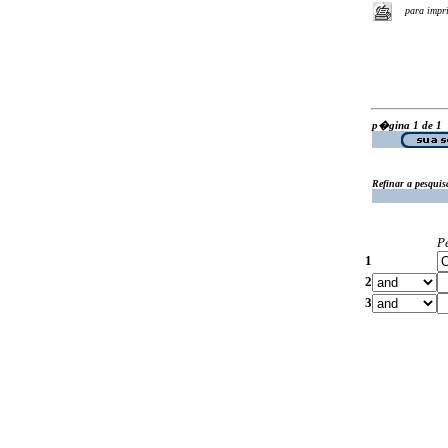
para impr
p�gina 1 de 1
Refinar a pesquis
P
1
2
3