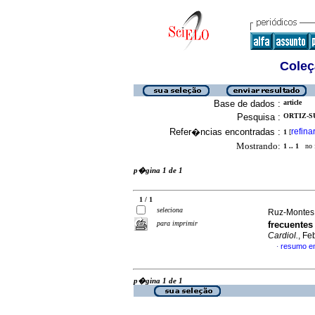
Coleç
Base de dados :
article
Pesquisa :
ORTIZ-SU
Refer�ncias encontradas :
refina
1
[
Mostrando:
1 .. 1
no f
p�gina 1 de 1
1 / 1
seleciona
Ruz-Montes, 
para imprimir
frecuente
Cardiol.
, Fe
resumo e
·
p�gina 1 de 1