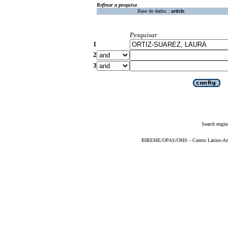
Refinar a pesquisa
Base de dados :
article
Pesquisar
1
2
3
Search engin
BIREME/OPAS/OMS - Centro Latino-Ame