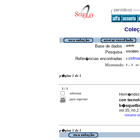
Coleç
Base de dados :
article
Pesquisa :
OSORIO J
Refer�ncias encontradas :
refina
1
[
Mostrando:
1 .. 1
no f
p�gina 1 de 1
1 / 1
seleciona
Hern�ndez L
para imprimir
con tecnol
b�squetbol
vol.35, no.
resumo e
·
p�gina 1 de 1