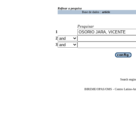
Refinar a pesquisa
Base de dados :
article
Pesquisar
1
2
3
Search engin
BIREME/OPAS/OMS - Centro Latino-Ame