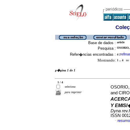
Coleç
Base de dados :
article
Pesquisa :
OSORIO,
Refer�ncias encontradas :
refina
4
[
Mostrando:
1 .. 4
no f
p�gina 1 de 1
1 / 4
OSORIO,
seleciona
para imprimir
and CIR
ACERCA
Y EMIS
Dyna rev.
ISSN 001
resumo
·