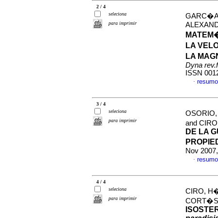
2 / 4
seleciona
GARC�A,
para imprimir
ALEXAND
MATEM�
LA VEL
LA MAG
Dyna rev.
ISSN 001
resumo
·
3 / 4
seleciona
OSORIO,
para imprimir
and CIR
DE LA G
PROPIE
Nov 2007,
resumo
·
4 / 4
seleciona
CIRO, H
para imprimir
CORT�S,
ISOSTER