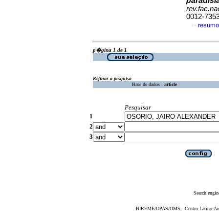
paradisi
rev.fac.n
0012-735
resumo
·
p�gina 1 de 1
Refinar a pesquisa
Base de dados :
article
Pesquisar
1
2
3
Search engin
BIREME/OPAS/OMS - Centro Latino-Ame