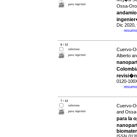
para imprimir
Ossa-Oroz
andamios
ingenier
Dic 2020,
resumo
·
6 / 12
Cuervo-Os
seleciona
para imprimir
Alberto a
nanopart
Colombia
revisi�n
0120-100
resumo
·
7 / 12
Cuervo-Os
seleciona
para imprimir
and Ossa-
para la 
nanopart
biomater
ISSN 012