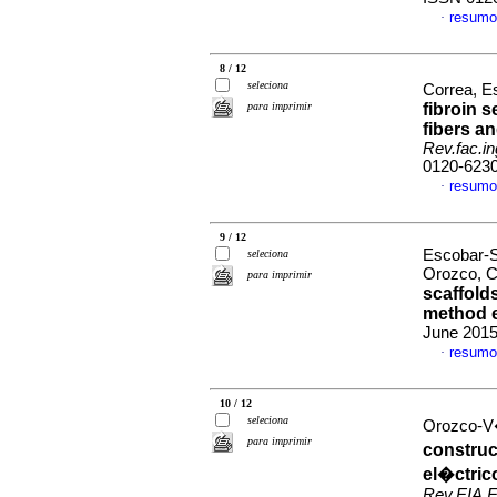
resumo
·
8 / 12
seleciona
Correa, E
para imprimir
fibroin 
fibers an
Rev.fac.in
0120-623
resumo
·
9 / 12
Escobar-S
seleciona
Orozco, C
para imprimir
scaffold
method e
June 2015
resumo
·
10 / 12
seleciona
Orozco-V�
para imprimir
construc
el�ctric
Rev.EIA.E