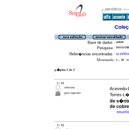
Coleç
Base de dados :
article
Pesquisa :
OSSA-OR
Refer�ncias encontradas :
refin
12
[
Mostrando:
1 .. 10
no 
p�gina 1 de 2
1 / 12
seleciona
Acevedo-L
para imprimir
Torres-L
de s�nt
de cobre
resumo
·
2 / 12