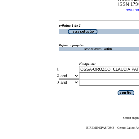
ISSN 179
resumo
·
p�gina 1 de 2
Refinar a pesquisa
Base de dados :
article
Pesquisar
1
2
3
Search engin
BIREME/OPAS/OMS - Centro Latino-Ame