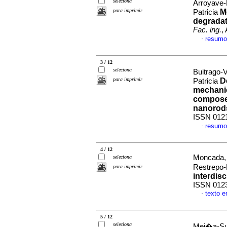
seleciona
Arroyave-
para imprimir
M
Patricia
degradat
Fac. ing.
,
resumo
·
3 / 12
seleciona
Buitrago-
para imprimir
D
Patricia
mechanic
composed
nanorod
ISSN 012
resumo
·
4 / 12
Moncada, 
seleciona
Restrepo
para imprimir
interdisc
ISSN 012
texto 
·
5 / 12
seleciona
Mej�a-Sua