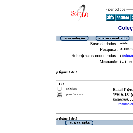
Coleç
Base de dados :
article
Pesquisa :
OTERO G
Refer�ncias encontradas :
refina
1
[
Mostrando:
1 .. 1
no f
p�gina 1 de 1
1 / 1
seleciona
Basail P�rez
para imprimir
‘FHIA-18'
biotecnol
, J
resumo e
·
p�gina 1 de 1