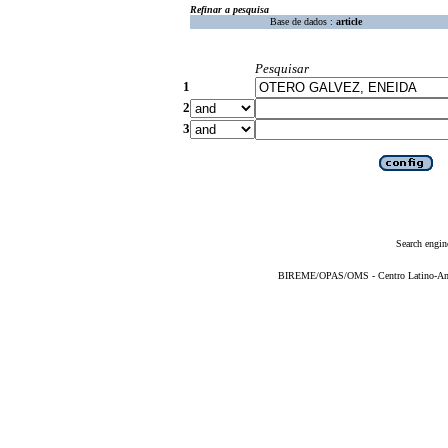
Refinar a pesquisa
Base de dados :
article
Pesquisar
1
2
3
Search engin
BIREME/OPAS/OMS - Centro Latino-Ame