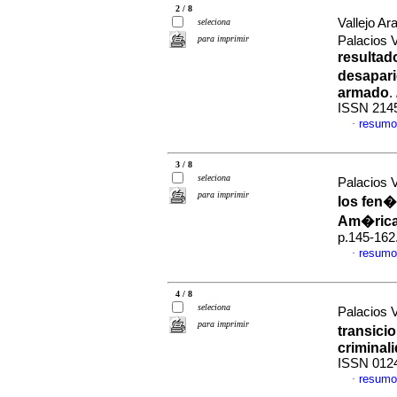
2 / 8
Vallejo Ar
seleciona
para imprimir
Palacios 
resultad
desapari
armado
.
ISSN 214
resumo
·
3 / 8
seleciona
Palacios V
para imprimir
los fen�
Am�rica
p.145-162
resumo
·
4 / 8
seleciona
Palacios V
para imprimir
transici
criminal
ISSN 012
resumo
·