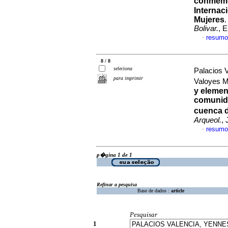
conmemo
Internac
Mujeres
Bolivar.
, 
resumo
·
8 / 8
seleciona
Palacios 
para imprimir
Valoyes 
y elemen
comunida
cuenca d
Arqueol.
,
resumo
·
p�gina 1 de 1
Refinar a pesquisa
Base de dados :
article
Pesquisar
1