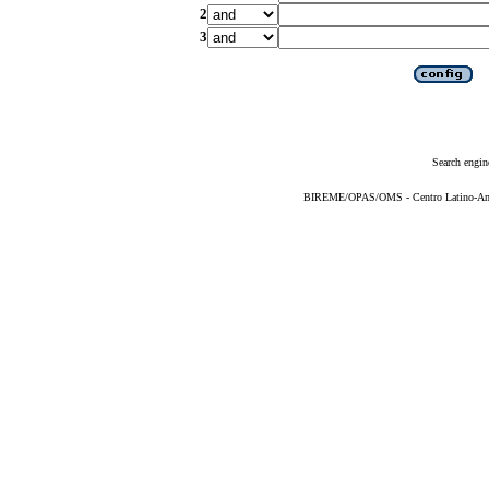
2
3
Search engin
BIREME/OPAS/OMS - Centro Latino-Ame