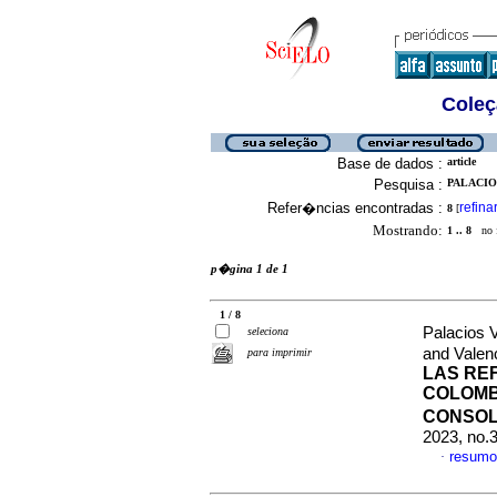
Coleç
Base de dados :
article
Pesquisa :
PALACIO
Refer�ncias encontradas :
refina
8
[
Mostrando:
1 .. 8
no f
p�gina 1 de 1
1 / 8
Palacios 
seleciona
and Valen
para imprimir
LAS RE
COLOMB
CONSOL
2023, no.
resumo
·