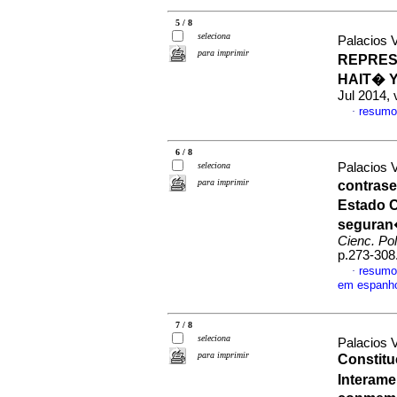
5 / 8
seleciona
Palacios V
para imprimir
REPRES
HAIT� 
Jul 2014,
resumo
·
6 / 8
seleciona
Palacios V
para imprimir
contrase
Estado 
seguran
Cienc. Poli
p.273-308
resumo
·
em espanh
7 / 8
seleciona
Palacios V
para imprimir
Constitu
Interam