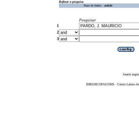
Refinar a pesquisa
Base de dados :
article
Pesquisar
1
2
3
Search engin
BIREME/OPAS/OMS - Centro Latino-Ame