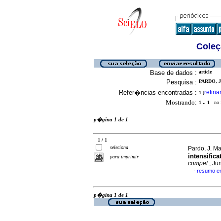
Coleç
Base de dados :
article
Pesquisa :
PARDO, J
Refer�ncias encontradas :
refina
1
[
Mostrando:
1 .. 1
no f
p�gina 1 de 1
1 / 1
seleciona
Pardo, J. M
intensific
para imprimir
compet.
, Ju
resumo e
·
p�gina 1 de 1